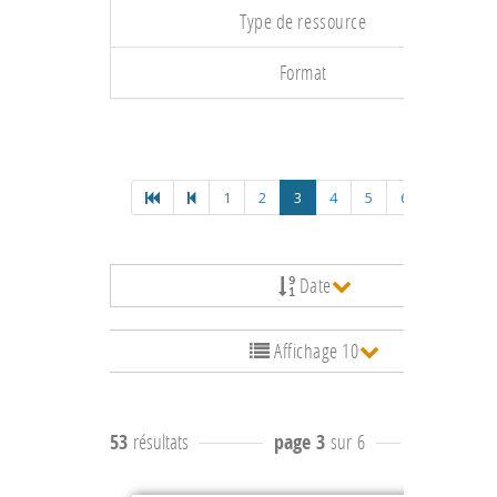
Type de ressource
Format
1
2
3
4
5
6
Date
Affichage 10
53
résultats
page 3
sur 6
résultats
21 à