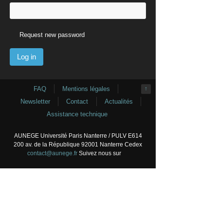
Request new password
FAQ
Mentions légales
↑
Newsletter
Contact
Actualités
Assistance technique
AUNEGE Université Paris Nanterre / PULV E614
200 av. de la République 92001 Nanterre Cedex
contact@aunege.fr
Suivez nous sur