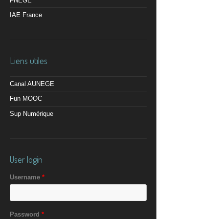
FNEGE
IAE France
Liens utiles
Canal AUNEGE
Fun MOOC
Sup Numérique
User login
Username
*
Password
*