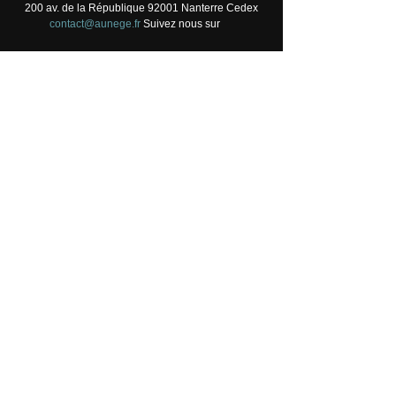
200 av. de la République 92001 Nanterre Cedex
contact@aunege.fr
Suivez nous sur