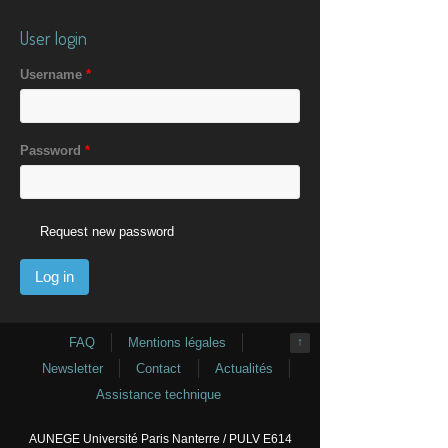
User login
Username
*
Password
*
Request new password
FAQ
Mentions légales
↑
Newsletter
Contact
Actualités
Assistance technique
AUNEGE Université Paris Nanterre / PULV E614