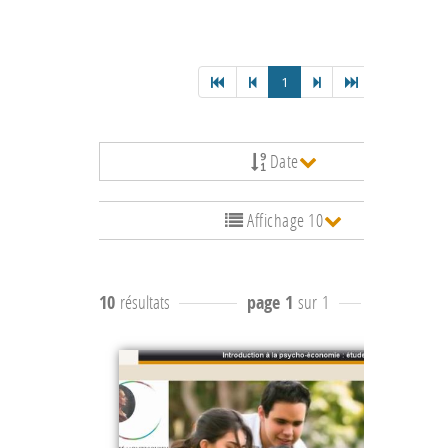
1
Date
Affichage 10
10
résultats
page 1
sur 1
résultats
1 à