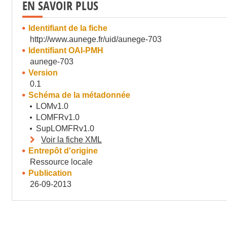
EN SAVOIR PLUS
Identifiant de la fiche
http://www.aunege.fr/uid/aunege-703
Identifiant OAI-PMH
aunege-703
Version
0.1
Schéma de la métadonnée
LOMv1.0
LOMFRv1.0
SupLOMFRv1.0
Voir la fiche XML
Entrepôt d'origine
Ressource locale
Publication
26-09-2013