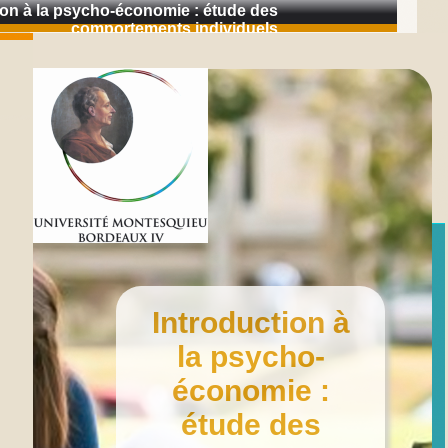
ion à la psycho-économie : étude des
comportements individuels
Introduction à
la psycho-
économie :
étude des