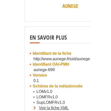
AUNEGE
EN SAVOIR PLUS
Identifiant de la fiche
http://www.aunege.fr/uid/aunege-699
Identifiant OAI-PMH
aunege-699
Version
0.1
Schéma de la métadonnée
LOMv1.0
LOMFRv1.0
SupLOMFRv1.0
Voir la fiche XML