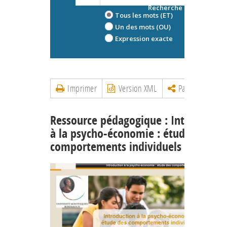
Recherche avancée
Tous les mots (ET)
Un des mots (OU)
Expression exacte
Imprimer
Version XML
Partager
Ressource pédagogique : Introductio
à la psycho-économie : étude des
comportements individuels