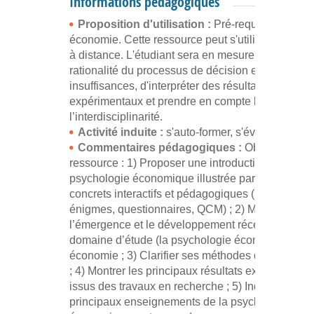
Informations pédagogiques
Proposition d'utilisation :
Pré-requis : L2 en
économie. Cette ressource peut s'utiliser totalem
à distance. L'étudiant sera en mesure d'analyser 
rationalité du processus de décision et des ses
insuffisances, d'interpréter des résultats
expérimentaux et prendre en compte l’apport de
l’interdisciplinarité.
Activité induite :
s'auto-former, s'évaluer
Commentaires pédagogiques :
Objectif de ce
ressource : 1) Proposer une introduction de la
psychologie économique illustrée par des exemp
concrets interactifs et pédagogiques (paradoxes,
énigmes, questionnaires, QCM) ; 2) Montrer
l’émergence et le développement récent de ce
domaine d’étude (la psychologie économique) e
économie ; 3) Clarifier ses méthodes d’investigat
; 4) Montrer les principaux résultats expérimenta
issus des travaux en recherche ; 5) Indiquer les
principaux enseignements de la psychologie