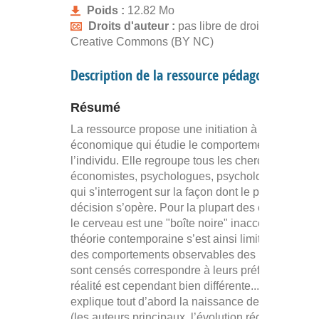
Poids :
12.82 Mo
Droits d'auteur :
pas libre de droits, gratuit
Creative Commons (BY NC)
Description de la ressource pédagogique
Résumé
La ressource propose une initiation à la psycholo
économique qui étudie le comportement réel de
l’individu. Elle regroupe tous les chercheurs,
économistes, psychologues, psychologues socia
qui s’interrogent sur la façon dont le processus d
décision s’opère. Pour la plupart des économiste
le cerveau est une "boîte noire" inaccessible. La
théorie contemporaine s’est ainsi limitée à l’étud
des comportements observables des individus, q
sont censés correspondre à leurs préférences. La
réalité est cependant bien différente... La ressour
explique tout d’abord la naissance de la disciplin
(les auteurs principaux, l’évolution récente de la