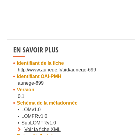
EN SAVOIR PLUS
Identifiant de la fiche
http://www.aunege.fr/uid/aunege-699
Identifiant OAI-PMH
aunege-699
Version
0.1
Schéma de la métadonnée
LOMv1.0
LOMFRv1.0
SupLOMFRv1.0
Voir la fiche XML