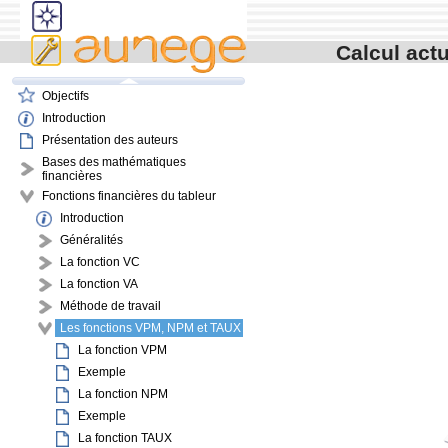
contenu
menu
navigation
Calcul actu
outils
pied de page
Objectifs
Introduction
Présentation des auteurs
Bases des mathématiques
financières
Fonctions financières du tableur
Introduction
Généralités
La fonction VC
La fonction VA
Méthode de travail
Les fonctions VPM, NPM et TAUX
La fonction VPM
Exemple
La fonction NPM
Exemple
La fonction TAUX