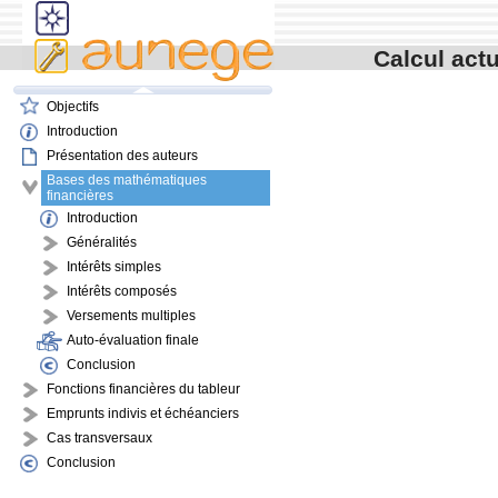
contenu
menu
navigation
Calcul actu
outils
pied de page
Objectifs
Introduction
Présentation des auteurs
Bases des mathématiques
financières
Introduction
Généralités
Intérêts simples
Intérêts composés
Versements multiples
Auto-évaluation finale
Conclusion
Fonctions financières du tableur
Emprunts indivis et échéanciers
Cas transversaux
Conclusion