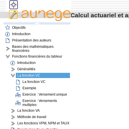
contenu
menu
navigation
Calcul actuariel et 
outils
pied de page
Objectifs
Introduction
Présentation des auteurs
Bases des mathématiques
financières
Fonctions financières du tableur
Introduction
Généralités
La fonction VC
La fonction VC
Exemple
Exercice : Versement unique
Exercice : Versements
multiples
La fonction VA
Méthode de travail
Les fonctions VPM, NPM et TAUX