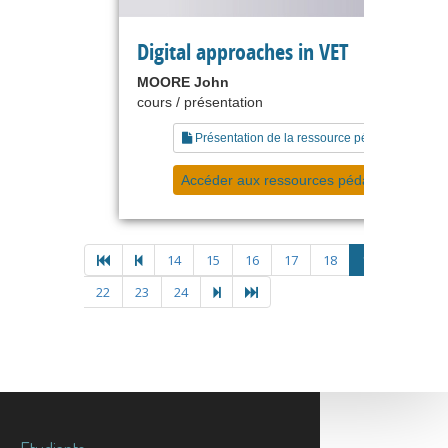
Digital approaches in VET
MOORE John
cours / présentation
Présentation de la ressource pédagogique
Accéder aux ressources pédagogiques
14
15
16
17
18
19
20
2
22
23
24