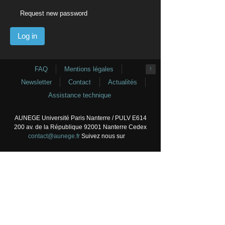
Request new password
FAQ
Mentions légales
↑
Newsletter
Contact
Actualités
Assistance technique
AUNEGE Université Paris Nanterre / PULV E614
200 av. de la République 92001 Nanterre Cedex
contact@aunege.fr
Suivez nous sur