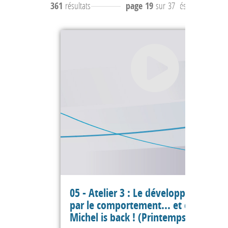
361
résultats
page 19
sur 37
résultats
181 à 
05 - Atelier 3 : Le développement gu
par le comportement... et en vrai ?
Michel is back ! (Printemps Agile 201