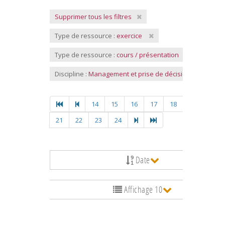
Supprimer tous les filtres
Type de ressource :
exercice
Type de ressource :
cours / présentation
Discipline :
Management et prise de décision
14
15
16
17
18
19
20
21
22
23
24
Date
Affichage 10