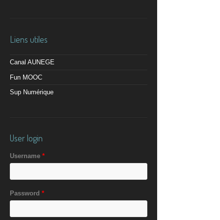
Liens utiles
Canal AUNEGE
Fun MOOC
Sup Numérique
User login
Username
*
Password
*