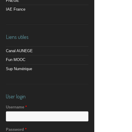
FNEGE
IAE France
Liens utiles
Canal AUNEGE
Fun MOOC
Sup Numérique
User login
Username
*
Password
*