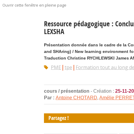
Ouvrir cette fenêtre en pleine page
Ressource pédagogique : Conclus
LEXSHA
Présentation donnée dans le cadre de la Co
and SHAring) / New learning environment fo
Traduction Christine RYCHLEWSKI James AN
PME
tpe
Formation tout au long de 
cours / présentation
- Création :
25-11-2
Par :
Antoine CHOTARD
,
Amélie PERRE
Partagez !