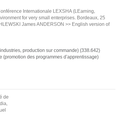
Conférence Internationale LEXSHA (LEarning,
ironment for very small enterprises. Bordeaux, 25
YCHLEWSKI James ANDERSON >> English version of
 industries, production sur commande) (338.642)
le (promotion des programmes d'apprentissage)
té de
dia
,
uel