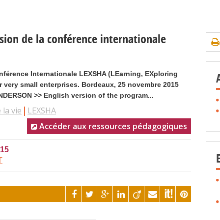
ion de la conférence internationale
nférence Internationale LEXSHA (LEarning, EXploring
r very small enterprises. Bordeaux, 25 novembre 2015
DERSON >> English version of the program...
la vie
LEXSHA
Accéder aux ressources pédagogiques
015
T