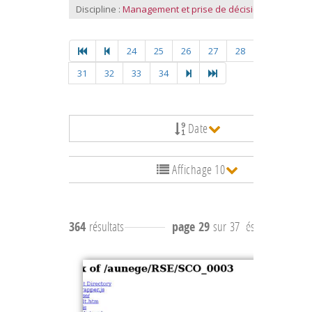
Discipline :
Management et prise de décision
24
25
26
27
28
29
30
31
32
33
34
Date
Affichage 10
364
résultats
page 29
sur 37
résultats
281 à 