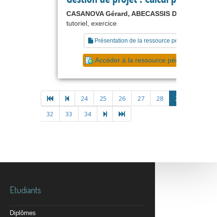
CASANOVA Gérard, ABECASSIS Denis
tutoriel, exercice
Présentation de la ressource pédagogique
Accéder à la ressource pédagogique
24
25
26
27
28
29
30
3
32
33
34
Etudiants
Diplômes