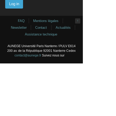
FAQ
Mentions légales
↑
Newsletter
Contact
Actualités
Assistance technique
AUNEGE Université Paris Nanterre / PULV E614
200 av. de la République 92001 Nanterre Cedex
contact@aunege.fr
Suivez nous sur