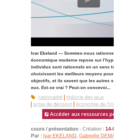
Ivar Ekeland — Sommes-nous rationnels ? La théor
économique moderne repose sur l’hypothèse que 
individus sont rationnels en un sens très précis : i
choisissent les meilleurs moyens pour atteindre le
objectifs, et ils savent que les autres sont comme
eux. Est-ce vrai ? Peut-on concevoi...
rationalité
théorie des jeux
prise de décision
économie de l’information
Accéder aux ressources pédagogiqu
cours / présentation
- Création :
14-04-2011
Par :
Ivar EKELAND
,
Gabrielle DEMANGE