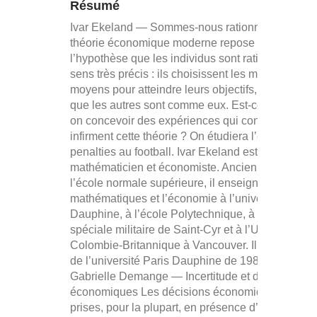
Résumé
Ivar Ekeland — Sommes-nous rationnels ? La
théorie économique moderne repose sur
l’hypothèse que les individus sont rationnels en 
sens très précis : ils choisissent les meilleurs
moyens pour atteindre leurs objectifs, et ils saven
que les autres sont comme eux. Est-ce vrai ? Peu
on concevoir des expériences qui confirment ou
infirment cette théorie ? On étudiera l’exemple de
penalties au football. Ivar Ekeland est
mathématicien et économiste. Ancien élève de
l’école normale supérieure, il enseigne les
mathématiques et l’économie à l’université Paris-
Dauphine, à l’école Polytechnique, à l’école
spéciale militaire de Saint-Cyr et à l’Université de
Colombie-Britannique à Vancouver. Il fut présiden
de l’université Paris Dauphine de 1989 à 1994.
Gabrielle Demange — Incertitude et décisions
économiques Les décisions économiques sont
prises, pour la plupart, en présence d’incertitudes