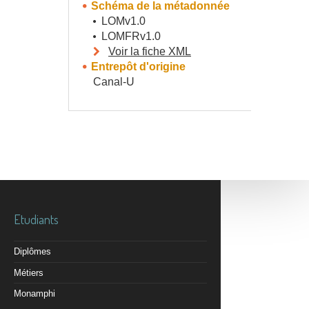
Schéma de la métadonnée
LOMv1.0
LOMFRv1.0
Voir la fiche XML
Entrepôt d'origine
Canal-U
Etudiants
Diplômes
Métiers
Monamphi