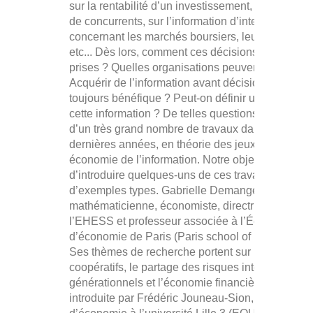
sur la rentabilité d’un investissement, sur les acti
de concurrents, sur l’information d’intervenants
concernant les marchés boursiers, leur anticipati
etc... Dès lors, comment ces décisions sont-elles
prises ? Quelles organisations peuvent y aider ?
Acquérir de l’information avant décision est-elle
toujours bénéfique ? Peut-on définir une valeur à
cette information ? De telles questions ont fait l’ob
d’un très grand nombre de travaux dans les trent
dernières années, en théorie des jeux et en
économie de l’information. Notre objectif est
d’introduire quelques-uns de ces travaux à l’aide
d’exemples types. Gabrielle Demange est
mathématicienne, économiste, directrice d’études
l’EHESS et professeur associée à l’École
d’économie de Paris (Paris school of Economics)
Ses thèmes de recherche portent sur les jeux
coopératifs, le partage des risques inter-
générationnels et l’économie financière. Séanc
introduite par Frédéric Jouneau-Sion, professeur