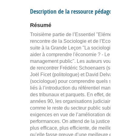
Description de la ressource pédagogique
Résumé
Troisième partie de l’Essentiel "Eléments pour u
rencontre de la Sociologie et de l’Economie" qui f
suite à la Grande Leçon "La sociologie peut-elle
aider à comprendre l'économie ? - Le nouveau
management public". Les auteurs vous proposen
de rencontrer Frédéric Schoenaers (sociologue),
Joël Ficet (politologue) et David Delvaux
(sociologue) pour comprendre quels sont les enj
liés à l’introduction du référentiel managérial au 
des tribunaux et parquets. En effet, depuis les
années 90, les organisations judiciaires, tout
comme le reste du secteur public subit de nouvel
exigences en vue de l’amélioration de ses
performances. On attend de la justice qu’elle soit
plus efficace, plus efficiente, de meilleure qualité,
qu’elle fasse preuve d’une meilleure écoute et