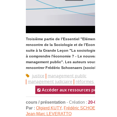
Troisième partie de l’Essentiel "Eléments pour une
rencontre de la Sociologie et de l’Economie" qui fa
suite à la Grande Leçon "La sociologie peut-elle ai
à comprendre l'économie ? - Le nouveau
management public". Les auteurs vous proposent
rencontrer Frédéric Schoenaers (sociologue), Joël F
justice
management public
management judiciaire
réformes judiciaires
Accéder aux ressources pédagogiqu
cours / présentation
- Création :
20-04-2010
Par :
Olgierd KUTY
,
Frédéric SCHOENAERS
,
Jean-Marc LEVERATTO