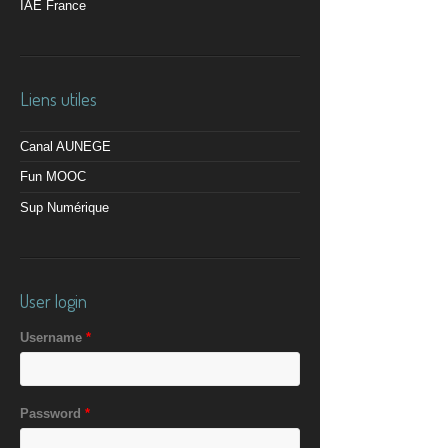
IAE France
Liens utiles
Canal AUNEGE
Fun MOOC
Sup Numérique
User login
Username
*
Password
*