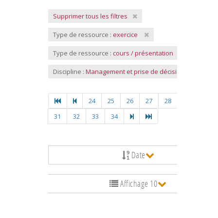
Supprimer tous les filtres
Type de ressource :
exercice
Type de ressource :
cours / présentation
Discipline :
Management et prise de décision
24
25
26
27
28
29
30
31
32
33
34
Date
Affichage 10