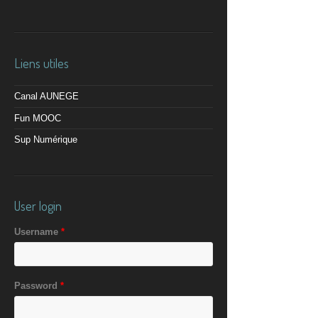
Liens utiles
Canal AUNEGE
Fun MOOC
Sup Numérique
User login
Username
*
Password
*