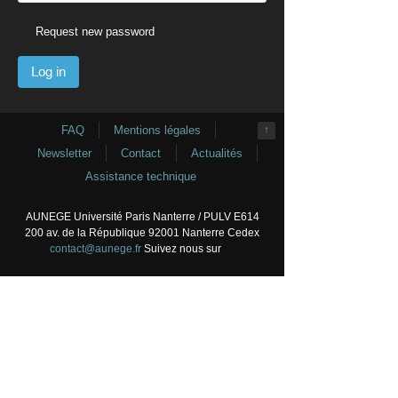
Request new password
FAQ
Mentions légales
↑
Newsletter
Contact
Actualités
Assistance technique
AUNEGE Université Paris Nanterre / PULV E614
200 av. de la République 92001 Nanterre Cedex
contact@aunege.fr
Suivez nous sur