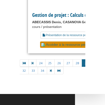
Gestion de projet : Calculs des coûts
ABECASSIS Denis, CASANOVA Gérard
cours / présentation
Présentation de la ressource pédagogique
Accéder à la ressource pédagogique
24
25
26
27
28
29
30
3
32
33
34