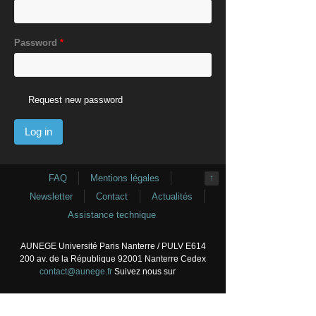
Password
*
Request new password
FAQ
Mentions légales
↑
Newsletter
Contact
Actualités
Assistance technique
AUNEGE Université Paris Nanterre / PULV E614
200 av. de la République 92001 Nanterre Cedex
contact@aunege.fr
Suivez nous sur