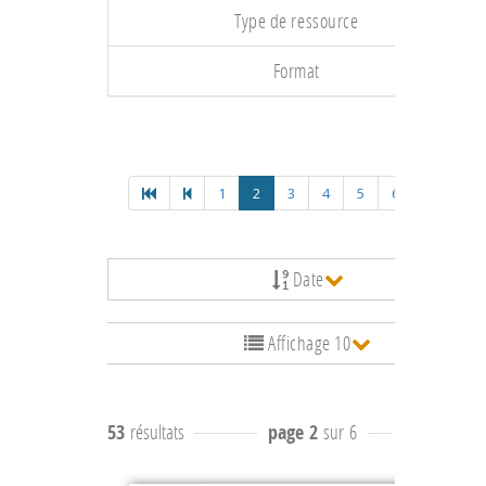
Type de ressource
Format
1
2
3
4
5
6
Date
Affichage 10
53
résultats
page 2
sur 6
résultats
11 à