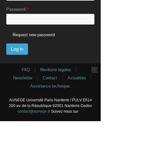
Password
*
Request new password
FAQ
Mentions légales
↑
Newsletter
Contact
Actualités
Assistance technique
AUNEGE Université Paris Nanterre / PULV E614
200 av. de la République 92001 Nanterre Cedex
contact@aunege.fr
Suivez nous sur