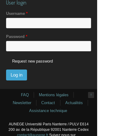
User login
Username
*
Password
*
Request new password
FAQ
Mentions légales
↑
Newsletter
Contact
Actualités
Assistance technique
AUNEGE Université Paris Nanterre / PULV E614
200 av. de la République 92001 Nanterre Cedex
contact@aunege.fr
Suivez nous sur