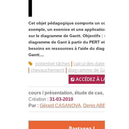
Cet objet pédagogique comporte un cours, un
exemple, un exercice et une application interactive
sur le diagramme de Gantt. Objectifs : établir le
diagramme de Gant à partir du PERT et définir les
besoins en ressources à l'aide du diagramme de
Gantt....
potentiel tâches
calcul des dates
chevauchement
diagramme de Gantt
ACCÉDEZ À LA RESSOUR
cours / présentation, étude de cas, exercice
-
Création :
31-03-2010
Par :
Gérard CASANOVA
,
Denis ABECASSIS
Partagez !