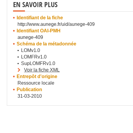
EN SAVOIR PLUS
Identifiant de la fiche
http://www.aunege.fr/uid/aunege-409
Identifiant OAI-PMH
aunege-409
Schéma de la métadonnée
LOMv1.0
LOMFRv1.0
SupLOMFRv1.0
Voir la fiche XML
Entrepôt d'origine
Ressource locale
Publication
31-03-2010