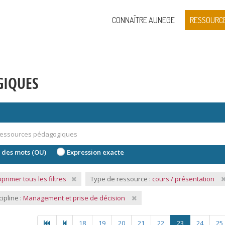
CONNAÎTRE AUNEGE
RESSOURC
GIQUES
 des mots (OU)
Expression exacte
primer tous les filtres
Type de ressource :
cours / présentation
cipline :
Management et prise de décision
18
19
20
21
22
23
24
25