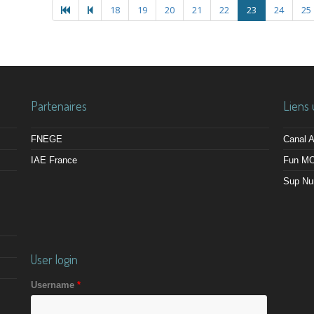
18
19
20
21
22
23
24
25
Partenaires
Liens 
FNEGE
Canal
IAE France
Fun M
Sup Nu
User login
Username
*