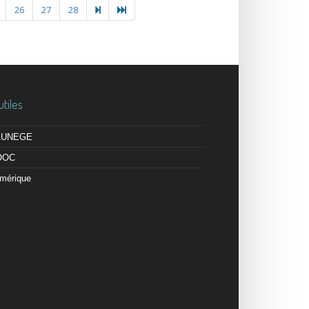
26
27
28
utiles
 AUNEGE
OOC
mérique