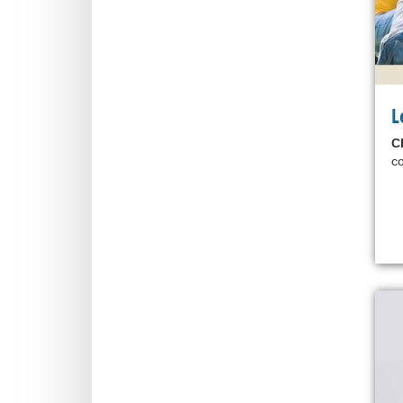
L
C
co