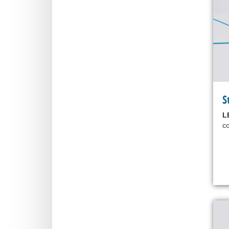
S
L
co