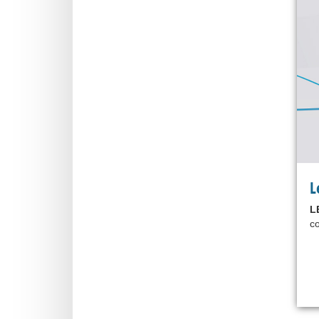
L
L
co