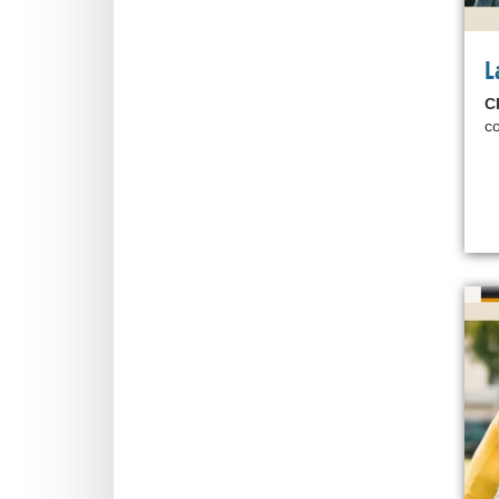
L
C
co