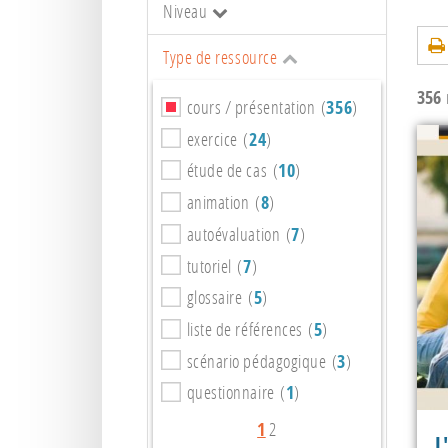
Niveau
Type de ressource
356
r
cours / présentation (
356
)
exercice (
24
)
étude de cas (
10
)
animation (
8
)
autoévaluation (
7
)
tutoriel (
7
)
glossaire (
5
)
liste de références (
5
)
scénario pédagogique (
3
)
questionnaire (
1
)
1
2
L