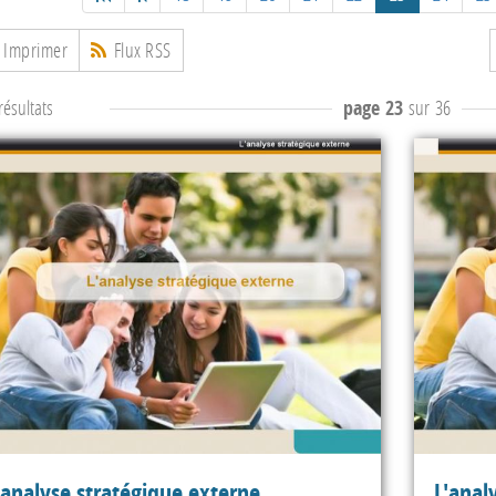
Imprimer
Flux RSS
ésultats
page 23
sur 36
'analyse stratégique externe
L'anal