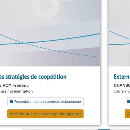
es stratégies de coopétition
Extern
E ROY Frédéric
CHANSO
urs / présentation
cours / 
Présentation de la ressource pédagogique
Accéder aux ressources pédagogiques
A