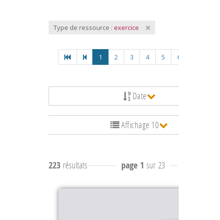
Type de ressource :
exercice
1
2
3
4
5
6
Date
Affichage 10
223
résultats
page 1
sur 23
résultats
1 à