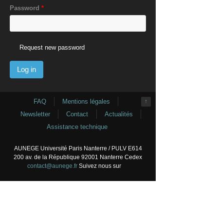
Password
*
Request new password
FAQ
Mentions légales
↑
Newsletter
Contact
Actualités
Assistance technique
AUNEGE Université Paris Nanterre / PULV E614
200 av. de la République 92001 Nanterre Cedex
contact@aunege.fr
Suivez nous sur