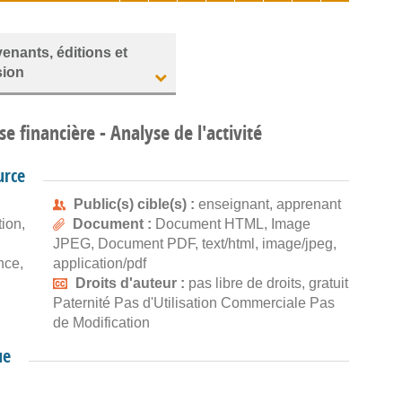
venants, éditions et
sion
se financière - Analyse de l'activité
urce
Public(s) cible(s) :
enseignant, apprenant
tion,
Document :
Document HTML, Image
JPEG, Document PDF, text/html, image/jpeg,
nce,
application/pdf
Droits d'auteur :
pas libre de droits, gratuit
Paternité Pas d'Utilisation Commerciale Pas
de Modification
ue