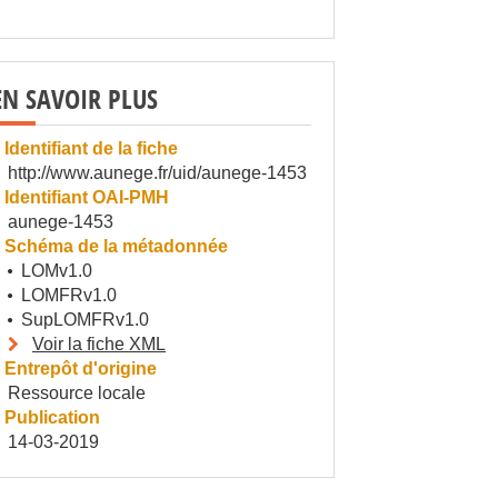
EN SAVOIR PLUS
Identifiant de la fiche
http://www.aunege.fr/uid/aunege-1453
Identifiant OAI-PMH
aunege-1453
Schéma de la métadonnée
LOMv1.0
LOMFRv1.0
SupLOMFRv1.0
Voir la fiche XML
Entrepôt d'origine
Ressource locale
Publication
14-03-2019