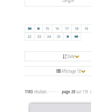
Langue
15
16
17
18
19
20
21
22
23
24
25
Date
Affichage 10
1183
résultats
page 20
sur 119
résultats
191 à 