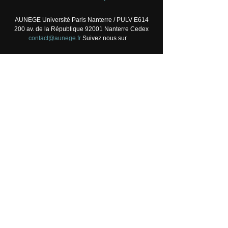
AUNEGE Université Paris Nanterre / PULV E614
200 av. de la République 92001 Nanterre Cedex
contact@aunege.fr
Suivez nous sur