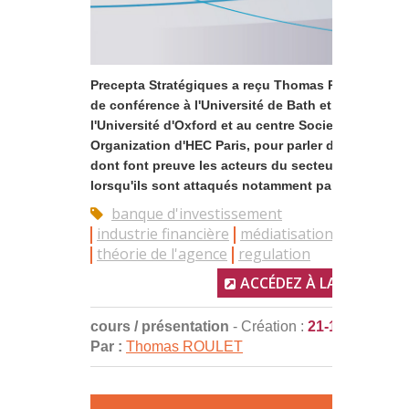
Precepta Stratégiques a reçu Thomas Roulet, maîtr
de conférence à l'Université de Bath et chercheur à
l'Université d'Oxford et au centre Society and
Organization d'HEC Paris, pour parler de la solidari
dont font preuve les acteurs du secteurs financier
lorsqu'ils sont attaqués notamment par les ...
banque d'investissement
industrie financière
médiatisation
théorie de l'agence
regulation
ACCÉDEZ À LA RESSOUR
cours / présentation
- Création :
21-12-2017
Par :
Thomas ROULET