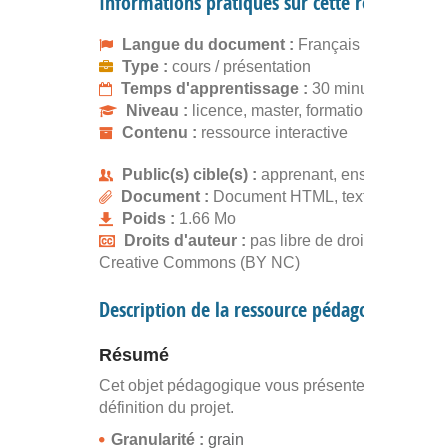
Informations pratiques sur cette ressource
Langue du document :
Français
Type :
cours / présentation
Temps d'apprentissage :
30 minutes
Niveau :
licence, master, formation continue
Contenu :
ressource interactive
Public(s) cible(s) :
apprenant, enseignant
Document :
Document HTML, text/html
Poids :
1.66 Mo
Droits d'auteur :
pas libre de droits, gratuit
Creative Commons (BY NC)
Description de la ressource pédagogique
Résumé
Cet objet pédagogique vous présente la phase d
définition du projet.
Granularité :
grain