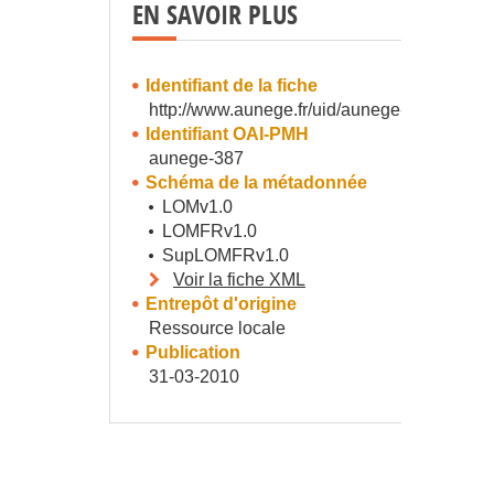
EN SAVOIR PLUS
Identifiant de la fiche
http://www.aunege.fr/uid/aunege-387
Identifiant OAI-PMH
aunege-387
Schéma de la métadonnée
LOMv1.0
LOMFRv1.0
SupLOMFRv1.0
Voir la fiche XML
Entrepôt d'origine
Ressource locale
Publication
31-03-2010