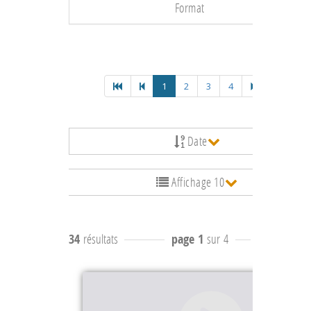
Format
1
2
3
4
Date
Affichage 10
34
résultats
page 1
sur 4
résultats
1 à