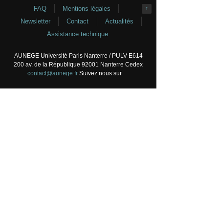
FAQ
Mentions légales
↑
Newsletter
Contact
Actualités
Assistance technique
AUNEGE Université Paris Nanterre / PULV E614
200 av. de la République 92001 Nanterre Cedex
contact@aunege.fr
Suivez nous sur