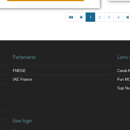
1
2
3
4
Partenaires
Liens 
FNEGE
Canal
IAE France
Fun M
Sup Nu
User login