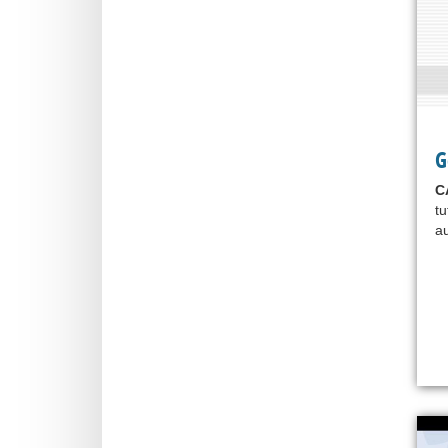
G
C
tu
au