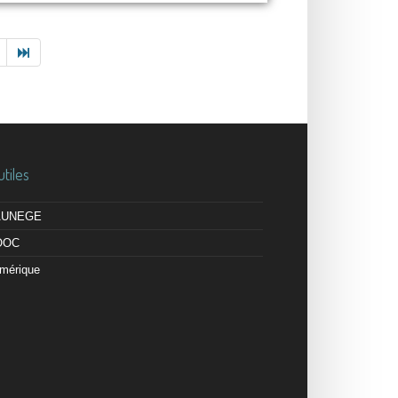
utiles
 AUNEGE
OOC
mérique