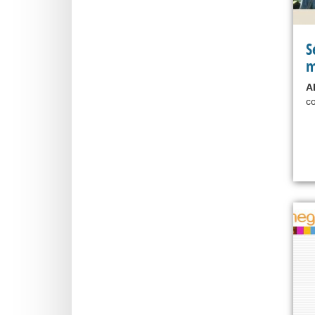
S
m
A
co