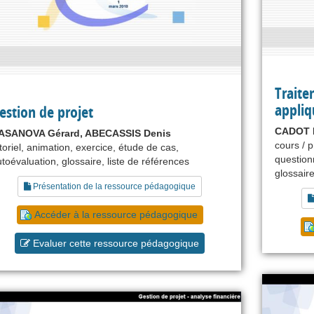
Traite
appliq
estion de projet
CADOT M
ASANOVA Gérard, ABECASSIS Denis
cours / p
toriel, animation, exercice, étude de cas,
question
toévaluation, glossaire, liste de références
glossair
Présentation de la ressource pédagogique
Accéder à la ressource pédagogique
Evaluer cette ressource pédagogique