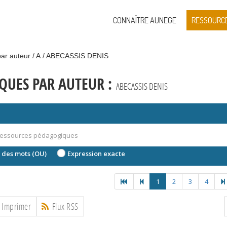
CONNAÎTRE AUNEGE
RESSOURC
ar auteur
A
ABECASSIS DENIS
QUES PAR AUTEUR :
ABECASSIS DENIS
 des mots (OU)
Expression exacte
1
2
3
4
Imprimer
Flux RSS