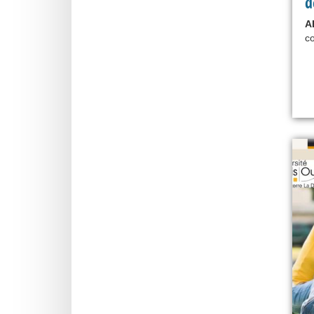
d
A
co