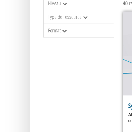
Niveau
40
ré
Type de ressource
Format
S
A
co