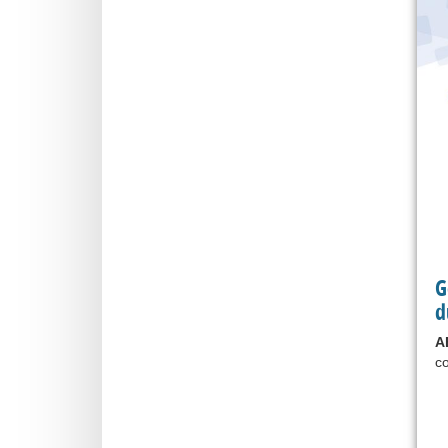
G
d
A
co