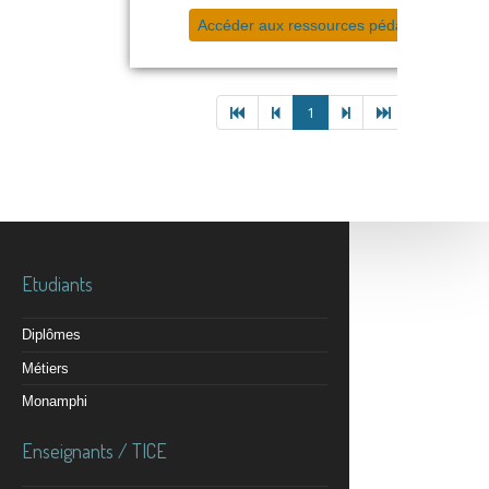
Accéder aux ressources pédagogiques
1
Etudiants
Diplômes
Métiers
Monamphi
Enseignants / TICE