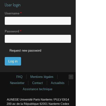
User login
Username
*
Password
*
Request new password
FAQ
Mentions légales
↑
Newsletter
Contact
Actualités
Assistance technique
AUNEGE Université Paris Nanterre / PULV E614
200 av. de la République 92001 Nanterre Cedex