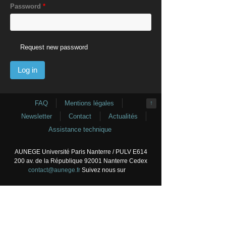
Password
*
Request new password
FAQ
Mentions légales
↑
Newsletter
Contact
Actualités
Assistance technique
AUNEGE Université Paris Nanterre / PULV E614
200 av. de la République 92001 Nanterre Cedex
contact@aunege.fr
Suivez nous sur