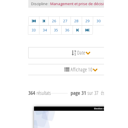
Discipline :
Management et prise de décision
26
27
28
29
30
31
32
33
34
35
36
Date
Affichage 10
364
résultats
page 31
sur 37
résultats
301 à 