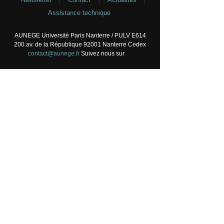
Assistance technique
AUNEGE Université Paris Nanterre / PULV E614
200 av. de la République 92001 Nanterre Cedex
contact@aunege.fr
Suivez nous sur