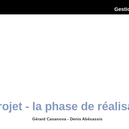
Gestio
ojet - la phase de réalis
Gérard Casanova - Denis Abécassis