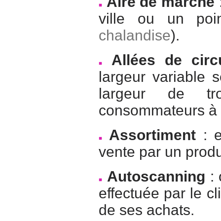
Aire de marché
ville ou un po
chalandise
).
Allées de circ
largeur variable 
largeur de tr
consommateurs à l’
Assortiment
: 
vente par un produ
Autoscanning
:
effectuée par le 
de ses achats.