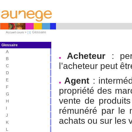
Glossaire
Accueil cours >
Glossaire
A
Acheteur
: per
B
l’acheteur peut êt
C
D
Agent
: interméd
E
F
propriété des mar
G
vente de produits
H
I
rémunéré par le 
J
achats ou sur les 
K
L