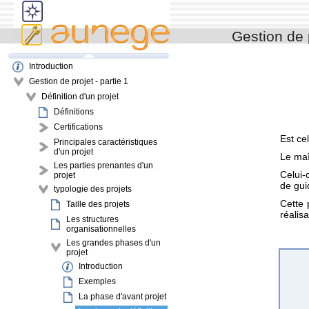
Gestion de 
Introduction
Gestion de projet - partie 1
Définition d'un projet
Définitions
Certifications
Est ce
Principales caractéristiques
d'un projet
Le maî
Les parties prenantes d'un
Celui-
projet
de gui
typologie des projets
Cette 
Taille des projets
réalis
Les structures
organisationnelles
Les grandes phases d'un
projet
Introduction
Exemples
La phase d'avant projet