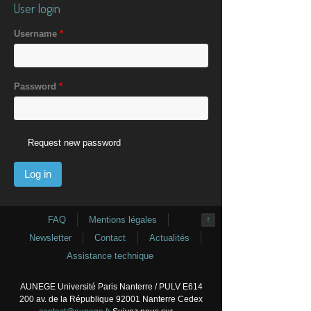
User login
Username
*
Password
*
Request new password
FAQ
Mentions légales
↑
Newsletter
Contact
Actualités
Assistance technique
AUNEGE Université Paris Nanterre / PULV E614
200 av. de la République 92001 Nanterre Cedex