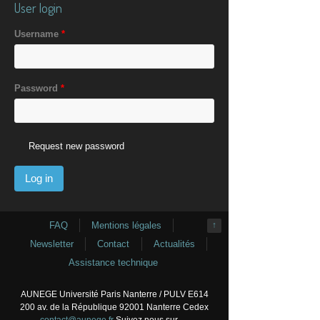
User login
Username
*
Password
*
Request new password
FAQ
Mentions légales
↑
Newsletter
Contact
Actualités
Assistance technique
AUNEGE Université Paris Nanterre / PULV E614
200 av. de la République 92001 Nanterre Cedex