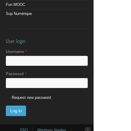
Fun MOOC
Sup Numérique
User login
Username
*
Password
*
Request new password
FAQ
Mentions légales
↑