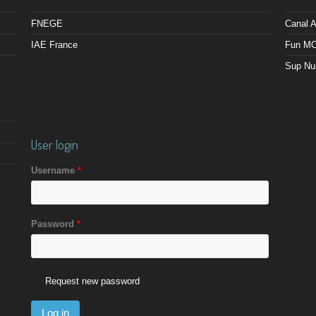
FNEGE
Canal
IAE France
Fun M
Sup Nu
User login
Username
*
Password
*
Request new password