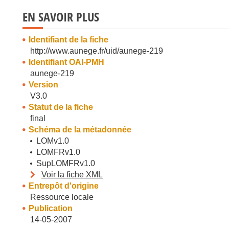
EN SAVOIR PLUS
Identifiant de la fiche
http://www.aunege.fr/uid/aunege-219
Identifiant OAI-PMH
aunege-219
Version
V3.0
Statut de la fiche
final
Schéma de la métadonnée
LOMv1.0
LOMFRv1.0
SupLOMFRv1.0
Voir la fiche XML
Entrepôt d'origine
Ressource locale
Publication
14-05-2007