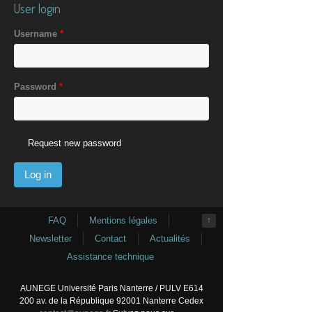
User login
Username
*
Password
*
Request new password
FAQ
Mentions légales
↑
Newsletter
Contact
Actualités
Assistance technique
AUNEGE Université Paris Nanterre / PULV E614
200 av. de la République 92001 Nanterre Cedex