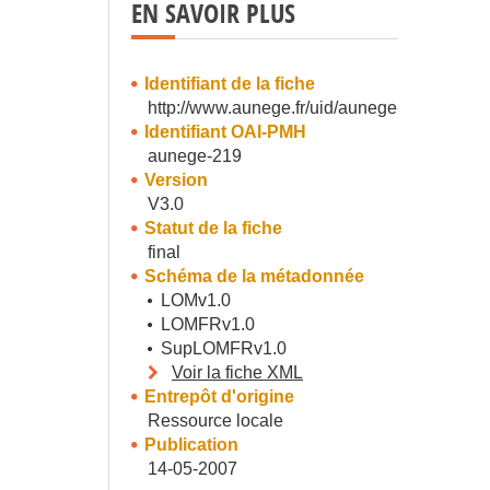
EN SAVOIR PLUS
Identifiant de la fiche
http://www.aunege.fr/uid/aunege-219
Identifiant OAI-PMH
aunege-219
Version
V3.0
Statut de la fiche
final
Schéma de la métadonnée
LOMv1.0
LOMFRv1.0
SupLOMFRv1.0
Voir la fiche XML
Entrepôt d'origine
Ressource locale
Publication
14-05-2007