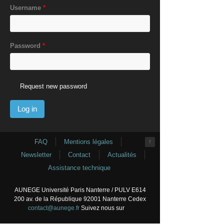
Username
*
Password
*
Request new password
FAQ
Mentions légales
↑
Newsletter
Contact
Actualités
Assistance technique
AUNEGE Université Paris Nanterre / PULV E614
200 av. de la République 92001 Nanterre Cedex
contact@aunege.fr
Suivez nous sur