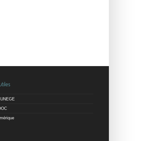
utiles
 AUNEGE
OOC
mérique