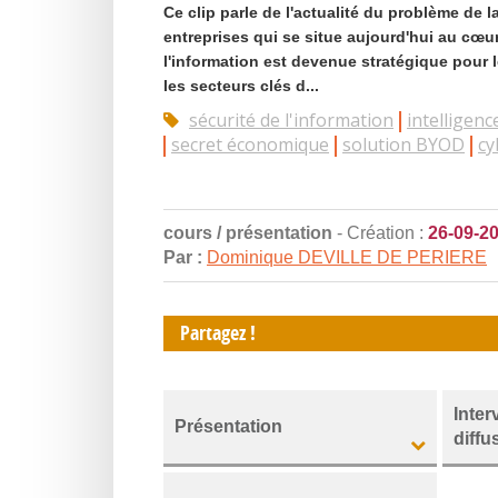
Ce clip parle de l'actualité du problème de 
entreprises qui se situe aujourd'hui au cœu
l'information est devenue stratégique pour l
les secteurs clés d...
sécurité de l'information
intelligen
secret économique
solution BYOD
cy
cours / présentation
- Création :
26-09-2
Par :
Dominique DEVILLE DE PERIERE
Partagez !
Inter
Présentation
diffu