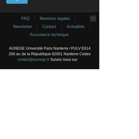
FAQ
Mentions légales
↑
Newsletter
Contact
Actualités
Assistance technique
AUNEGE Université Paris Nanterre / PULV E614
200 av. de la République 92001 Nanterre Cedex
contact@aunege.fr
Suivez nous sur