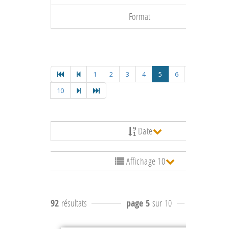
Format
1
2
3
4
5
6
7
8
9
10
Date
Affichage 10
92
résultats
page 5
sur 10
résultats
41 à