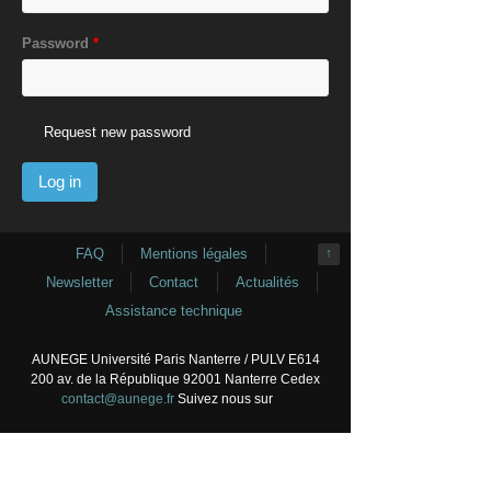
Password
*
Request new password
FAQ
Mentions légales
↑
Newsletter
Contact
Actualités
Assistance technique
AUNEGE Université Paris Nanterre / PULV E614
200 av. de la République 92001 Nanterre Cedex
contact@aunege.fr
Suivez nous sur