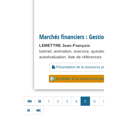
Marchés financiers : Gestion obligata
LEMETTRE Jean-François
tutoriel, animation, exercice, questionnaire,
autoévaluation, liste de références
Présentation de la ressource pédagogique
Accéder à la ressource pédagogique
1
2
3
4
5
6
7
8
9