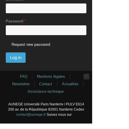
Password
*
Request new password
FAQ
Mentions légales
↑
Newsletter
Contact
Actualités
Assistance technique
AUNEGE Université Paris Nanterre / PULV E614
200 av. de la République 92001 Nanterre Cedex
contact@aunege.fr
Suivez nous sur