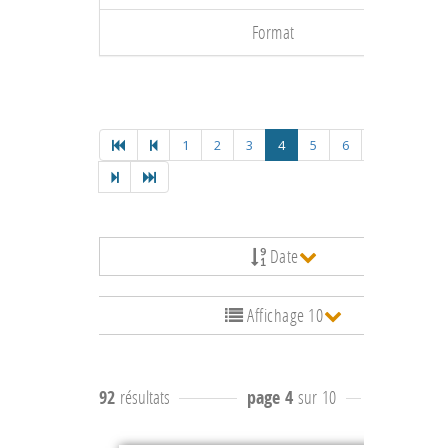
Format
1
2
3
4
5
6
7
8
9
Date
Affichage 10
92
résultats
page 4
sur 10
résultats
31 à