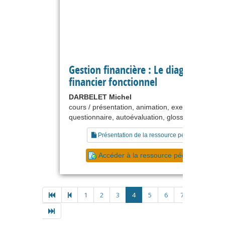
Gestion financière : Le diagnostic
financier fonctionnel
DARBELET Michel
cours / présentation, animation, exercice,
questionnaire, autoévaluation, glossaire
Présentation de la ressource pédagogique
Accéder à la ressource pédagogique
1
2
3
4
5
6
7
8
9