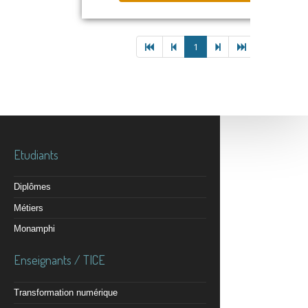
1
Etudiants
Diplômes
Métiers
Monamphi
Enseignants / TICE
Transformation numérique