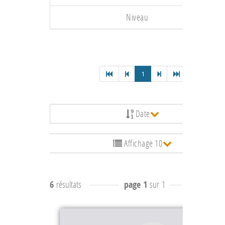
Niveau
1
Date
Affichage 10
6
résultats
page 1
sur 1
résultats
1