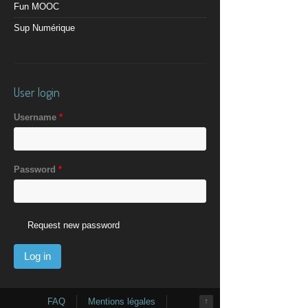
Fun MOOC
Sup Numérique
User login
Username
*
Password
*
Request new password
FAQ
Mentions légales
↑